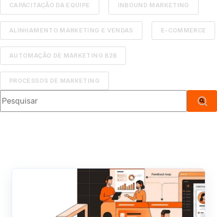
CAPACITAÇÃO DA EQUIPE
INBOUND MARKETING
ALINHAMENTO MARKETING E VENDAS
E-COMMERCE
AUTOMAÇÃO DE MARKETING B2B
PROCESSOS DE MARKETING
Este é um campo de pesquisa com recurso de sugestão automá
Não há sugestões porque o campo de pesqui